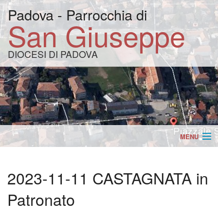
Padova - Parrocchia di
San Giuseppe
DIOCESI DI PADOVA
MENU
Home
BACK
2023-11-11 CASTAGNATA in
Appuntamenti
Vang
BACK
Patronato
Orari SS.Messe
della
Appu