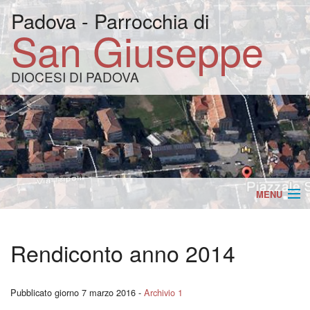
Padova - Parrocchia di
San Giuseppe
DIOCESI DI PADOVA
MENU
Home
BACK
Rendiconto anno 2014
Appuntamenti
Vang
BACK
Orari SS.Messe
della
Appu
Pubblicato giorno 7 marzo 2016 -
Archivio 1